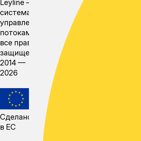
Leyline —
система
управления
потоками,
все права
защищены,
2014 —
2026
Сделано
в ЕС