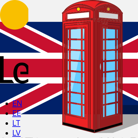
EN
EE
LT
LV