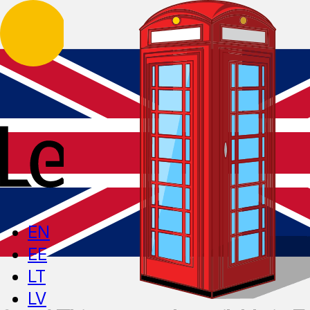
EN
EE
LT
LV