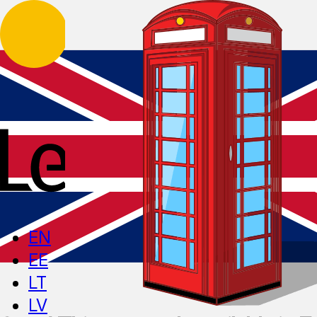
EN
EE
LT
LV