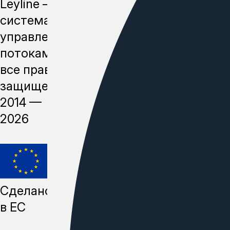
Leyline —
система
управления
потоками,
все права
защищены,
2014 —
2026
Сделано
в ЕС