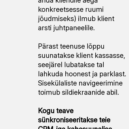
anda kliendile aega
konkreetsesse ruumi
jõudmiseks) ilmub klient
arsti juhtpaneelile.
Pärast teenuse lõppu
suunatakse klient kassasse,
seejärel lubatakse tal
lahkuda hoonest ja parklast.
Sisekülaliste navigeerimine
toimub sildiekraanide abil.
Kogu teave
sünkroniseeritakse teie