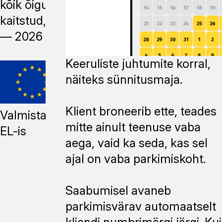
kõik õigused
kaitstud, 2014
—
2026
Keeruliste juhtumite korral,
näiteks sünnitusmaja.
Klient broneerib ette, teades
Valmistatud
mitte ainult teenuse vaba
EL-is
aega, vaid ka seda, kas sel
ajal on vaba parkimiskoht.
Saabumisel avaneb
parkimisvärav automaatselt