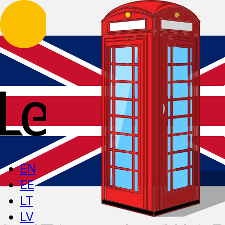
EN
EE
LT
LV