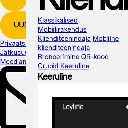
Klassikalised
UUDISKIRI
Mobiilirakendus
Klienditeenindaja
Mobiilne
Privaatsuspoliitika
klienditeenindaja
Jätkusuutlikus
Broneerimine
QR-kood
Meediamaterjal
Grupid
Keeruline
Keeruline