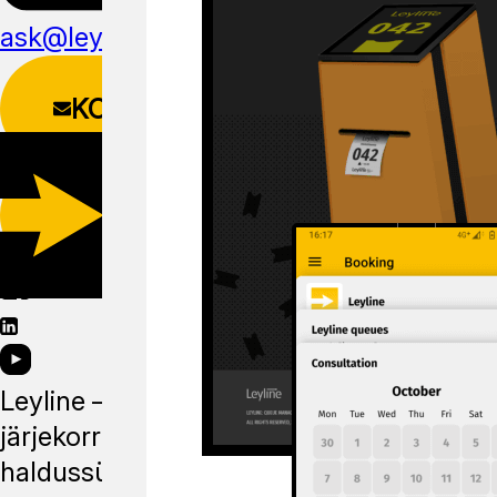
ask@leyline.li
KONTAKTIVORM
LAADI ALLA
MOBIILIRAKENDUS
Leyline —
järjekorra
haldussüsteem,