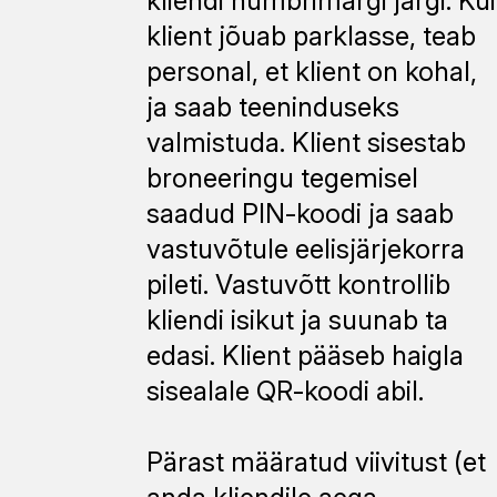
kliendi numbrimärgi järgi. Kui
klient jõuab parklasse, teab
personal, et klient on kohal,
ja saab teeninduseks
valmistuda. Klient sisestab
broneeringu tegemisel
saadud PIN-koodi ja saab
vastuvõtule eelisjärjekorra
pileti. Vastuvõtt kontrollib
kliendi isikut ja suunab ta
edasi. Klient pääseb haigla
sisealale QR-koodi abil.
Pärast määratud viivitust (et