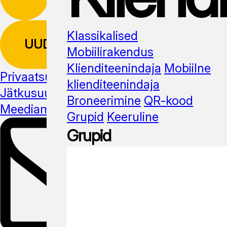
Klassikalised
UUDISKIRI
Mobiilirakendus
Klienditeenindaja
Mobiilne
Privaatsuspoliitika
klienditeenindaja
Jätkusuutlikus
Broneerimine
QR-kood
Meediamaterjal
Grupid
Keeruline
Grupid