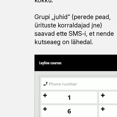
kokku.
Grupi „juhid“ (perede pead,
ürituste korraldajad jne)
saavad ette SMS-i, et nende
kutseaeg on lähedal.