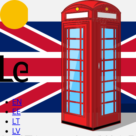
EN
EE
LT
LV