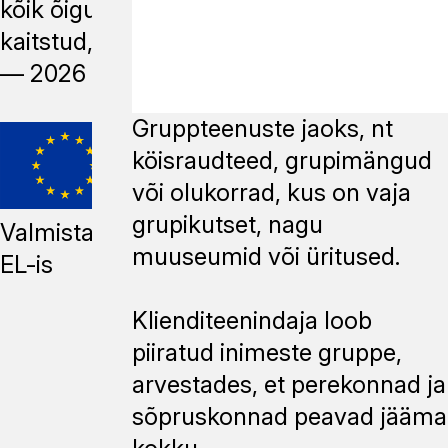
kõik õigused
kaitstud, 2014
—
2026
Gruppteenuste jaoks, nt
köisraudteed, grupimängud
või olukorrad, kus on vaja
grupikutset, nagu
Valmistatud
muuseumid või üritused.
EL-is
Klienditeenindaja loob
piiratud inimeste gruppe,
arvestades, et perekonnad ja
sõpruskonnad peavad jääma