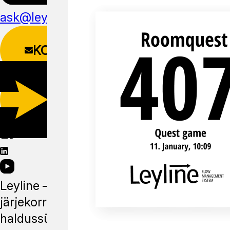
ask@leyline.li
KONTAKTIVORM
LAADI ALLA
MOBIILIRAKENDUS
Leyline —
järjekorra
haldussüsteem,