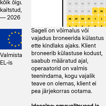
kõik õigused
kaitstud, 2014
—
2026
Sageli on võimalus või
vajadus broneerida külastus
ette kindlaks ajaks. Klient
broneerib külastuse kodust,
Valmistatud
saabub määratud ajal,
EL-is
operaatorid on valmis
teenindama, kogu vajalik
teave on olemas, klient ei
pea järjekorras ootama.