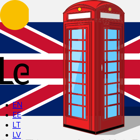
EN
EE
LT
LV