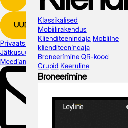
Klassikalised
UUDISKIRI
Mobiilirakendus
Klienditeenindaja
Mobiilne
Privaatsuspoliitika
klienditeenindaja
Jätkusuutlikus
Broneerimine
QR-kood
Meediamaterjal
Grupid
Keeruline
Broneerimine