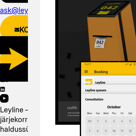
ask@leyline.li
KONTAKTIVORM
LAADI ALLA
MOBIILIRAKENDUS
Leyline —
järjekorra
haldussüsteem,