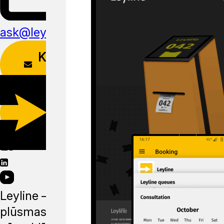
ask@leyline.li
KONTAKTU
FORMA
LEJUPIELĀDĒT
APLIKĀCIJU
Leyline —
plūsmas