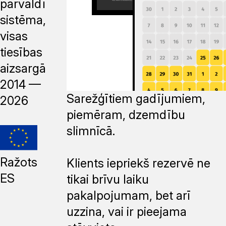
pārvaldības
sistēma,
visas
tiesības
aizsargātas,
2014 —
Sarežģītiem gadījumiem,
2026
piemēram, dzemdību
slimnīcā.
Ražots
Klients iepriekš rezervē ne
ES
tikai brīvu laiku
pakalpojumam, bet arī
uzzina, vai ir pieejama