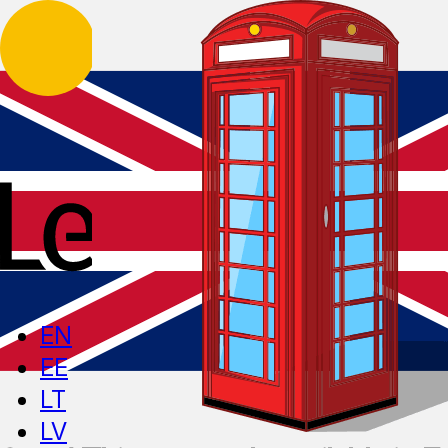
EN
EE
LT
LV