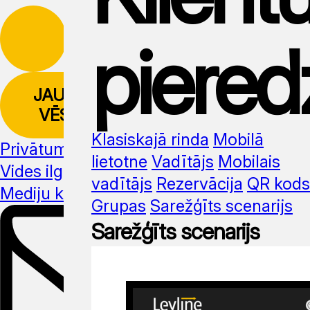
piered
JAUNUMU
VĒSTULE
Klasiskajā rinda
Mobilā
Privātuma politika
lietotne
Vadītājs
Mobilais
Vides ilgtspēja
vadītājs
Rezervācija
QR kods
Mediju komplekts
Grupas
Sarežģīts scenarijs
Sarežģīts scenarijs