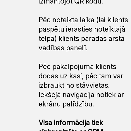
izmantojot QR kodu.
Pēc noteikta laika (lai klients
paspētu ierasties noteiktajā
telpā) klients parādās ārsta
vadības panelī.
Pēc pakalpojuma klients
dodas uz kasi, pēc tam var
izbraukt no stāvvietas.
Iekšējā navigācija notiek ar
ekrānu palīdzību.
Visa informācija tiek