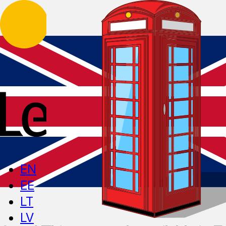
EN
EE
LT
LV