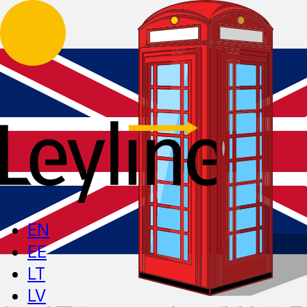
EN
EE
LT
LV