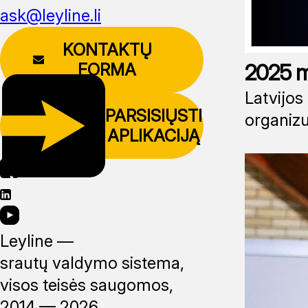
ask@leyline.li
KONTAKTŲ
2025 m
FORMA
Latvijos
PARSISIŲSTI
organizu
APLIKACIJĄ
Leyline —
srautų valdymo sistema,
visos teisės saugomos,
2014 —
2026