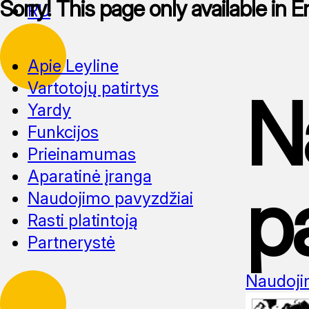
Sorry! This page only available in E
RU
Apie Leyline
Vartotojų patirtys
N
Yardy
Funkcijos
Prieinamumas
Aparatinė įranga
p
Naudojimo pavyzdžiai
Rasti platintoją
Partnerystė
Naudoji