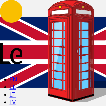
EN
EE
LT
LV