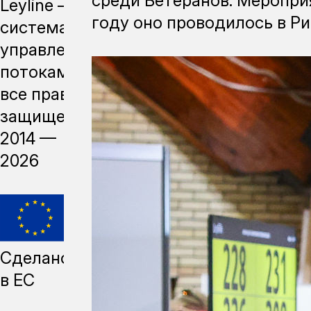
среди Ветеранов. Меропри
Leyline —
году оно проводилось в Ри
система
управления
потоками,
все права
защищены,
2014 —
2026
Сделано
в ЕС