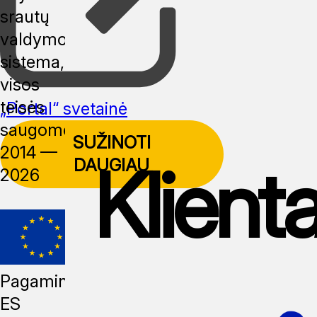
srautų
valdymo
sistema,
visos
teisės
„Portal“ svetainė
saugomos,
SUŽINOTI
2014 —
Klienta
DAUGIAU
2026
Pagaminta
ES