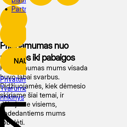
Partnerystė
Prieinamumas nuo
pradžios iki pabaigos
NAUJIENLAIŠKIS
Prieinamumas mums visada
buvo labai svarbus.
Privatumo politika
Didžiuojamės, kiek dėmesio
Tvarumas
Žiniasklaidos
skiriame šiai temai, ir
rinkinys
dėkojame visiems,
padedantiems mums
tobulėti.