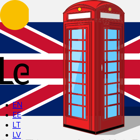
EN
EE
LT
LV