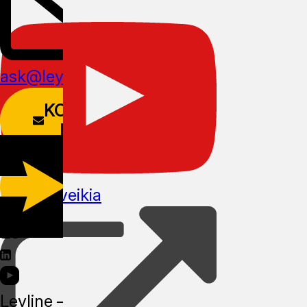
ask@leyline.li
KONTAKTŲ
FORMA
PARSISIŲSTI
Kaip tai veikia
APLIKACIJĄ
Leyline —