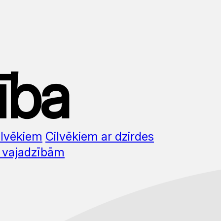
ība
ilvēkiem
Cilvēkiem ar dzirdes
s vajadzībām