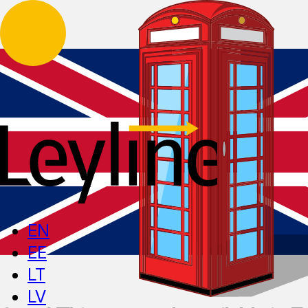
EN
EE
LT
LV