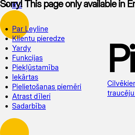
Sorry! This page only available in E
RU
Par Leyline
Klientu pieredze
P
Yardy
Funkcijas
Piekļūstamība
Iekārtas
Cilvēki
Pielietošanas piemēri
traucēj
Atrast dīleri
Sadarbība