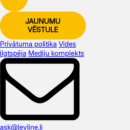
JAUNUMU
VĒSTULE
Privātuma politika
Vides
ilgtspēja
Mediju komplekts
ask@leyline.li