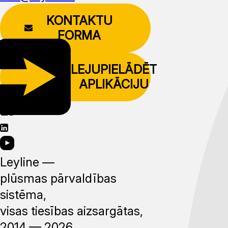
KONTAKTU
FORMA
LEJUPIELĀDĒT
APLIKĀCIJU
Leyline —
plūsmas pārvaldības
sistēma,
visas tiesības aizsargātas,
2014 —
2026