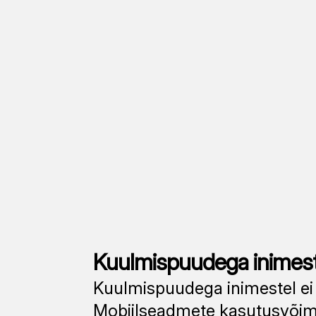
Kuulmispuudega inimest
Kuulmispuudega inimestel ei t
Mobiilseadmete kasutusvõima