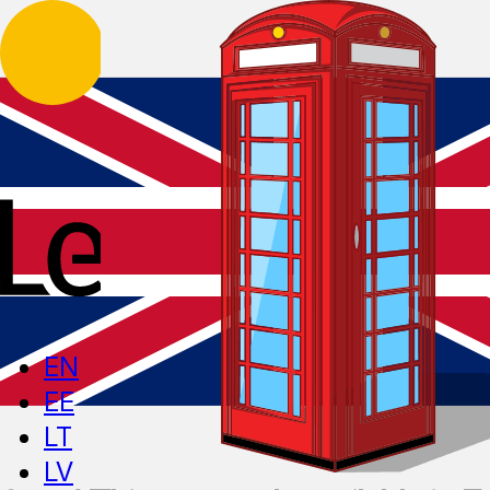
EN
EE
LT
LV