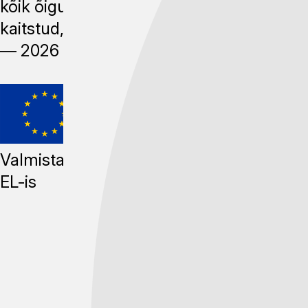
kõik õigused
kaitstud, 2014
—
2026
Valmistatud
EL-is