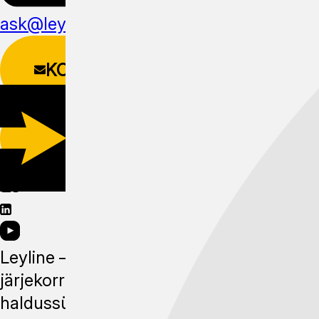
ask@leyline.li
KONTAKTIVORM
LAADI ALLA
MOBIILIRAKENDUS
Leyline —
järjekorra
haldussüsteem,