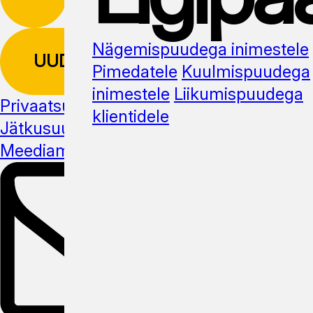
Nägemispuudega inimestele
UUDISKIRI
Pimedatele
Kuulmispuudega
inimestele
Liikumispuudega
Privaatsuspoliitika
klientidele
Jätkusuutlikus
Meediamaterjal