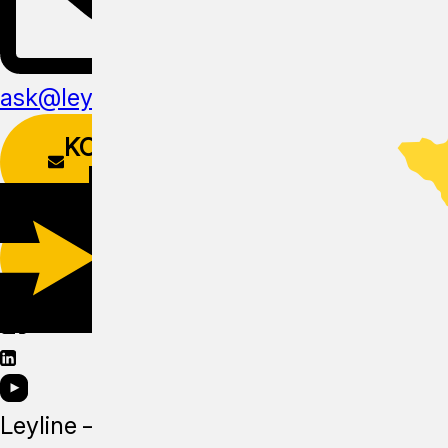
ask@leyline.li
KONTAKTŲ
FORMA
PARSISIŲSTI
APLIKACIJĄ
Leyline —