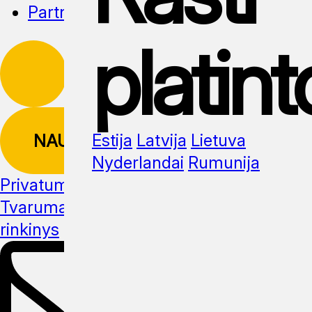
Partnerystė
platint
Estija
Latvija
Lietuva
NAUJIENLAIŠKIS
Nyderlandai
Rumunija
Privatumo politika
Tvarumas
Žiniasklaidos
rinkinys