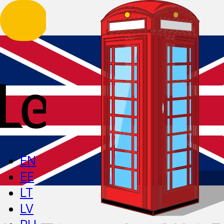
EN
EE
LT
LV