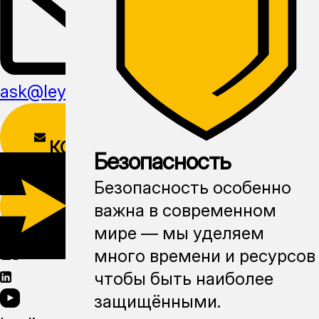
ask@leyline.li
ФОРМА
КОНТАКТОВ
Безопасность
СКАЧАТЬ
Безопасность особенно
МОБИЛЬНОЕ
важна в современном
ПРИЛОЖЕНИЕ
мире — мы уделяем
много времени и ресурсов
чтобы быть наиболее
защищёнными.