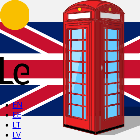
EN
EE
LT
LV