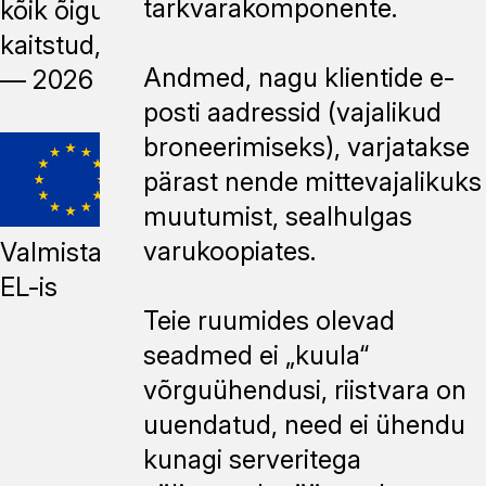
tarkvarakomponente.
kõik õigused
kaitstud, 2014
Andmed, nagu klientide e-
—
2026
posti aadressid (vajalikud
broneerimiseks), varjatakse
pärast nende mittevajalikuks
muutumist, sealhulgas
varukoopiates.
Valmistatud
EL-is
Teie ruumides olevad
seadmed ei „kuula“
võrguühendusi, riistvara on
uuendatud, need ei ühendu
kunagi serveritega