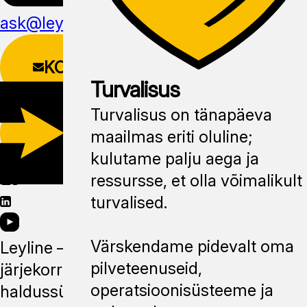
ask@leyline.li
KONTAKTIVORM
Turvalisus
Turvalisus on tänapäeva
LAADI ALLA
maailmas eriti oluline;
MOBIILIRAKENDUS
kulutame palju aega ja
ressursse, et olla võimalikult
turvalised.
Värskendame pidevalt oma
Leyline —
pilveteenuseid,
järjekorra
operatsioonisüsteeme ja
haldussüsteem,