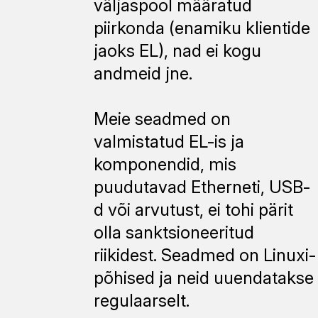
väljaspool määratud
piirkonda (enamiku klientide
jaoks EL), nad ei kogu
andmeid jne.
Meie seadmed on
valmistatud EL-is ja
komponendid, mis
puudutavad Etherneti, USB-
d või arvutust, ei tohi pärit
olla sanktsioneeritud
riikidest. Seadmed on Linuxi-
põhised ja neid uuendatakse
regulaarselt.