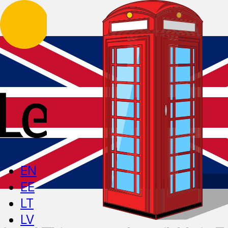
EN
EE
LT
LV