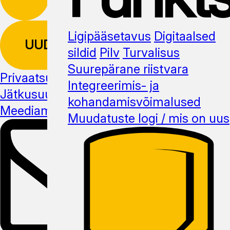
Ligipääsetavus
Digitaalsed
UUDISKIRI
sildid
Pilv
Turvalisus
Suurepärane riistvara
Privaatsuspoliitika
Integreerimis- ja
Jätkusuutlikus
kohandamisvõimalused
Meediamaterjal
Muudatuste logi / mis on uus