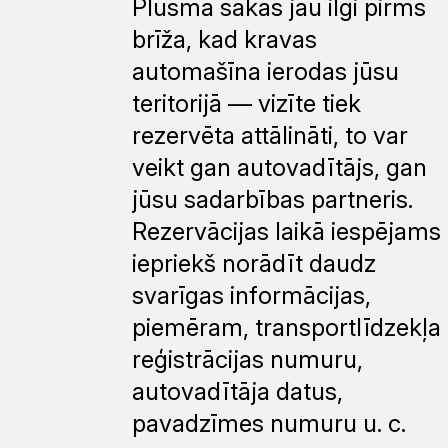
Plūsma sākas jau ilgi pirms
brīža, kad kravas
automašīna ierodas jūsu
teritorijā — vizīte tiek
rezervēta attālināti, to var
veikt gan autovadītājs, gan
jūsu sadarbības partneris.
Rezervācijas laikā iespējams
iepriekš norādīt daudz
svarīgas informācijas,
piemēram, transportlīdzekļa
reģistrācijas numuru,
autovadītāja datus,
pavadzīmes numuru u. c.