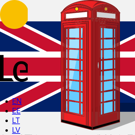
EN
EE
LT
LV