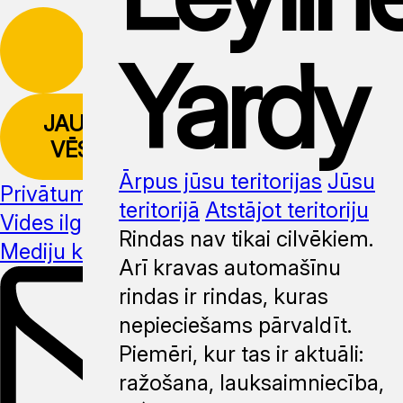
Yardy
JAUNUMU
VĒSTULE
Ārpus jūsu teritorijas
Jūsu
Privātuma politika
teritorijā
Atstājot teritoriju
Vides ilgtspēja
Rindas nav tikai cilvēkiem.
Mediju komplekts
Arī kravas automašīnu
rindas ir rindas, kuras
nepieciešams pārvaldīt.
Piemēri, kur tas ir aktuāli:
ražošana, lauksaimniecība,