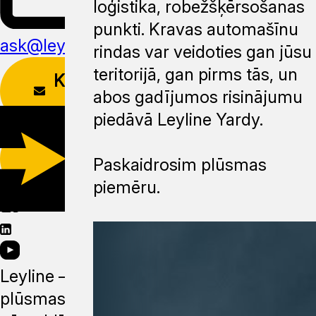
loģistika, robežšķērsošanas
punkti. Kravas automašīnu
ask@leyline.li
rindas var veidoties gan jūsu
teritorijā, gan pirms tās, un
KONTAKTU
abos gadījumos risinājumu
FORMA
piedāvā Leyline Yardy.
LEJUPIELĀDĒT
Paskaidrosim plūsmas
APLIKĀCIJU
piemēru.
Leyline —
plūsmas