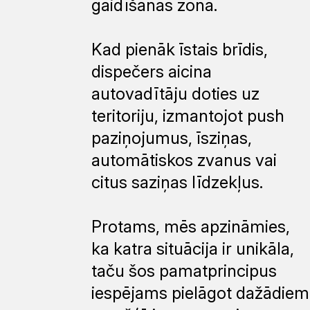
gaidīšanas zonā.
Kad pienāk īstais brīdis,
dispečers aicina
autovadītāju doties uz
teritoriju, izmantojot push
paziņojumus, īsziņas,
automātiskos zvanus vai
citus saziņas līdzekļus.
Protams, mēs apzināmies,
ka katra situācija ir unikāla,
taču šos pamatprincipus
iespējams pielāgot dažādiem