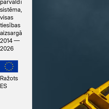
pārvaldības
sistēma,
visas
tiesības
aizsargātas,
2014 —
2026
Ražots
ES