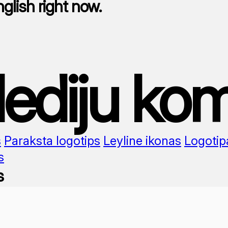
nglish right now.
ediju kom
s
Paraksta logotips
Leyline ikonas
Logotip
s
s