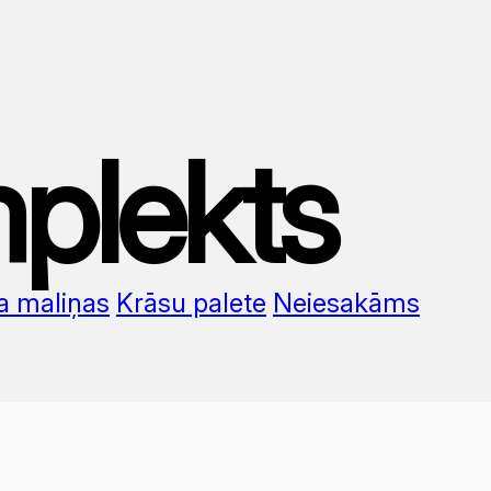
plekts
a maliņas
Krāsu palete
Neiesakāms