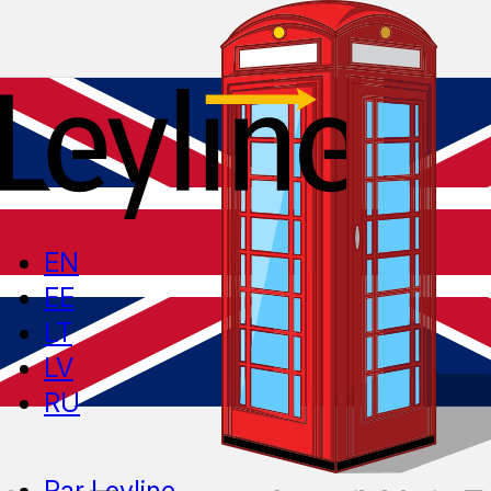
EN
EE
LT
LV
RU
Par Leyline