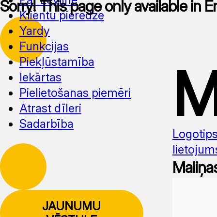
Sorry! This page only available in E
Klientu pieredze
Yardy
Funkcijas
Piekļūstamība
M
Iekārtas
Pielietošanas piemēri
Atrast dīleri
Sadarbība
Logotip
lietojum
Maliņa
JAUNUMU