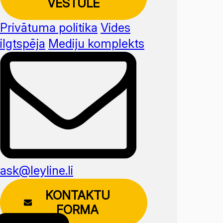
VĒSTULE
Privātuma politika
Vides
ilgtspēja
Mediju komplekts
ask@leyline.li
KONTAKTU
FORMA