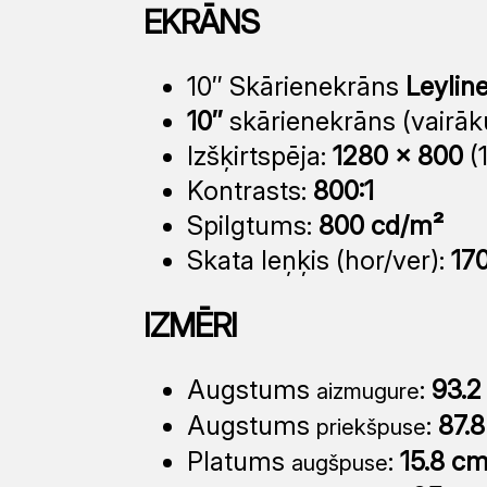
EKRĀNS
10″ Skārienekrāns
Leyline
10″
skārienekrāns (vairāku
Izšķirtspēja:
1280 × 800
(1
Kontrasts:
800:1
Spilgtums:
800 cd/m²
Skata leņķis (hor/ver):
17
IZMĒRI
Augstums
:
93.2
aizmugure
Augstums
:
87.
priekšpuse
Platums
:
15.8 c
augšpuse