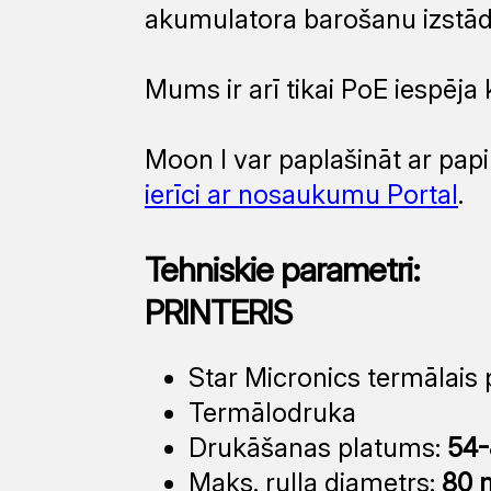
akumulatora barošanu izstā
Mums ir arī tikai PoE iespēja
Moon I var paplašināt ar pap
ierīci ar nosaukumu Portal
.
Tehniskie parametri:
PRINTERIS
Star Micronics termālais 
Termālodruka
Drukāšanas platums:
54
Maks. ruļļa diametrs:
80