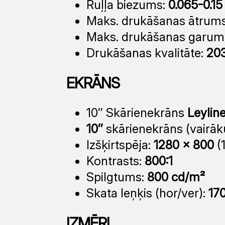
Ruļļa biezums:
0.065-0.1
Maks. drukāšanas ātrum
Maks. drukāšanas garum
Drukāšanas kvalitāte:
203
EKRĀNS
10″ Skārienekrāns
Leyline
10″
skārienekrāns (vairāku
Izšķirtspēja:
1280 × 800
(1
Kontrasts:
800:1
Spilgtums:
800 cd/m²
Skata leņķis (hor/ver):
17
IZMĒRI