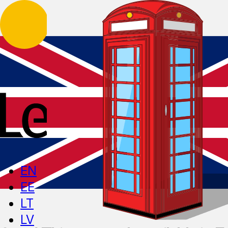
EN
EE
LT
LV