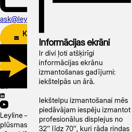
ask@leyline.li
KONTAKTU
Informācijas ekrāni
FORMA
Ir divi ļoti atšķirīgi
LEJUPIELĀDĒT
informācijas ekrānu
APLIKĀCIJU
izmantošanas gadījumi:
iekštelpās un ārā.
Iekštelpu izmantošanai mēs
piedāvājam iespēju izmantot
Leyline —
profesionālus displejus no
plūsmas
32″ līdz 70″, kuri rāda rindas