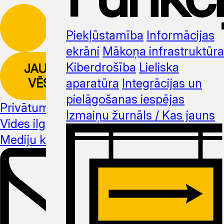
Piekļūstamība
Informācijas
ekrāni
Mākoņa infrastruktūra
Kiberdrošība
Lieliska
JAUNUMU
VĒSTULE
aparatūra
Integrācijas un
pielāgošanas iespējas
Privātuma politika
Izmaiņu žurnāls / Kas jauns
Vides ilgtspēja
Mediju komplekts