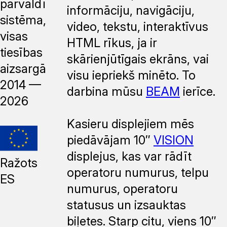
pārvaldības
informāciju, navigāciju,
sistēma,
video, tekstu, interaktīvus
visas
HTML rīkus, ja ir
tiesības
skārienjūtīgais ekrāns, vai
aizsargātas,
visu iepriekš minēto. To
2014 —
darbina mūsu
BEAM
ierīce.
2026
Kasieru displejiem mēs
piedāvājam 10″
VISION
displejus, kas var rādīt
Ražots
operatoru numurus, telpu
ES
numurus, operatoru
statusus un izsauktas
biļetes. Starp citu, viens 10″