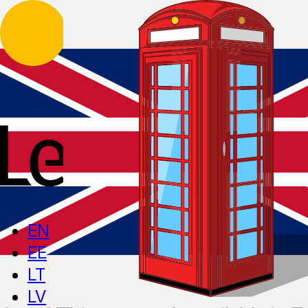
EN
EE
LT
LV