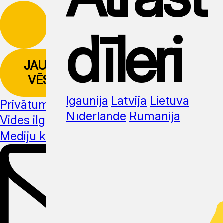
dīleri
JAUNUMU
VĒSTULE
Igaunija
Latvija
Lietuva
Privātuma politika
Nīderlande
Rumānija
Vides ilgtspēja
Mediju komplekts