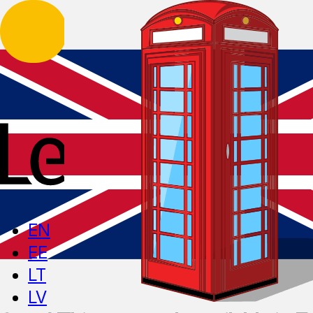
EN
EE
LT
LV