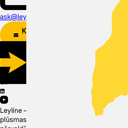
ask@leyline.li
KONTAKTU
FORMA
LEJUPIELĀDĒT
APLIKĀCIJU
Leyline —
plūsmas