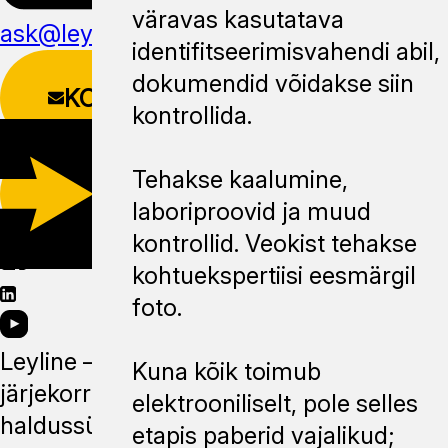
väravas kasutatava
ask@leyline.li
identifitseerimisvahendi abil,
dokumendid võidakse siin
KONTAKTIVORM
kontrollida.
Tehakse kaalumine,
LAADI ALLA
MOBIILIRAKENDUS
laboriproovid ja muud
kontrollid. Veokist tehakse
kohtuekspertiisi eesmärgil
foto.
Leyline —
Kuna kõik toimub
järjekorra
elektrooniliselt, pole selles
haldussüsteem,
etapis paberid vajalikud;