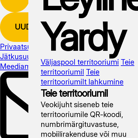
Yardy
UUDISKIRI
Privaatsuspoliitika
Jätkusuutlikus
Väljaspool territooriumi
Teie
Meediamaterjal
territooriumil
Teie
territooriumilt lahkumine
Teie territooriumil
Veokijuht siseneb teie
territooriumile QR-koodi,
numbrimärgituvastuse,
mobiilirakenduse või muu