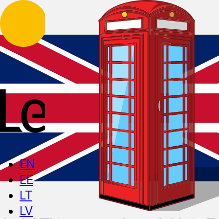
EN
EE
LT
LV