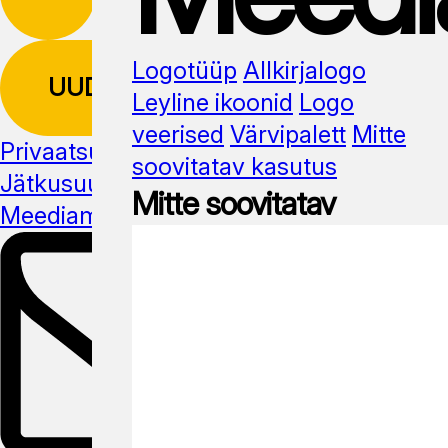
Logotüüp
Allkirjalogo
UUDISKIRI
Leyline ikoonid
Logo
veerised
Värvipalett
Mitte
Privaatsuspoliitika
soovitatav kasutus
Jätkusuutlikus
Mitte soovitatav
Meediamaterjal