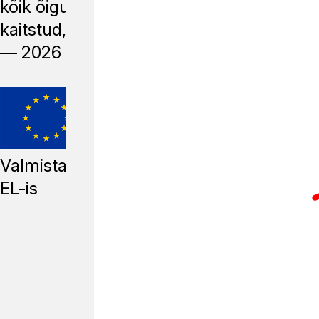
kõik õigused
kaitstud, 2014
—
2026
Valmistatud
EL-is