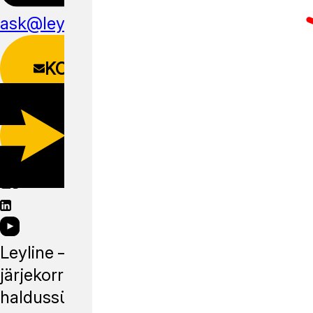
ask@leyline.li
KONTAKTIVORM
LAADI ALLA
MOBIILIRAKENDUS
Leyline —
järjekorra
haldussüsteem,