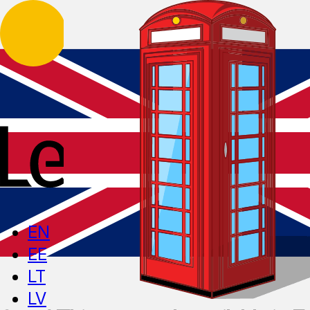
EN
EE
LT
LV