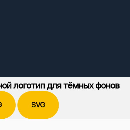
ой логотип для тёмных фонов
G
SVG