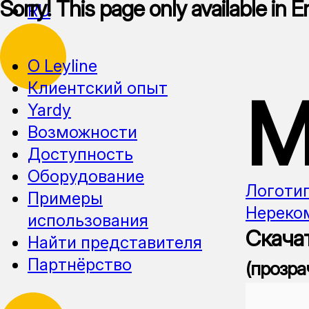
Sorry! This page only available in E
RU
О Leyline
Клиентский опыт
М
Yardy
Возможности
Доступность
Оборудование
Логоти
Примеры
Нереко
использования
Скачат
Найти представителя
Партнёрство
(прозра