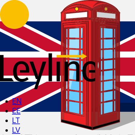
EN
EE
LT
LV