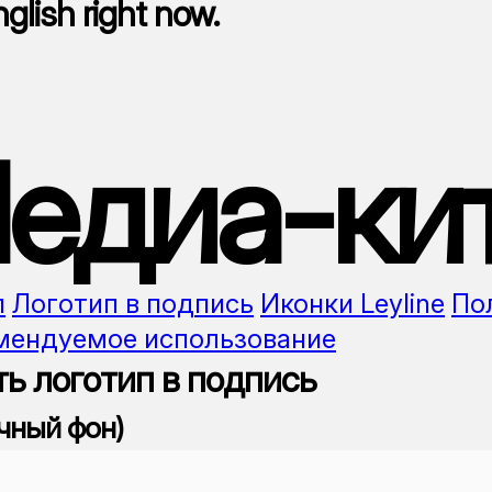
nglish right now.
едиа-ки
п
Логотип в подпись
Иконки Leyline
По
мендуемое использование
ь логотип в подпись
чный фон)