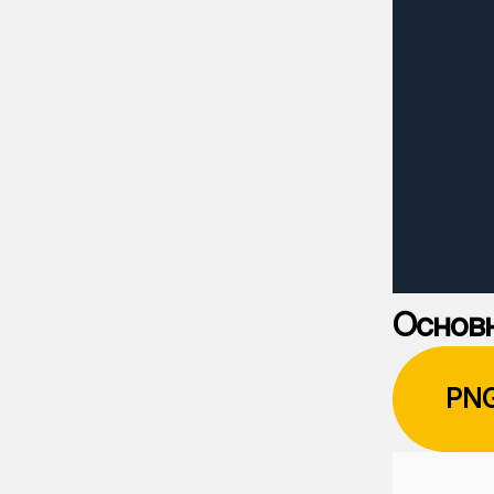
Основн
PN