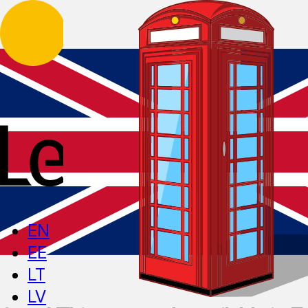
EN
EE
LT
LV