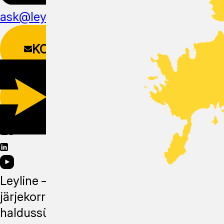
ask@leyline.li
KONTAKTIVORM
LAADI ALLA
MOBIILIRAKENDUS
Leyline —
järjekorra
haldussüsteem,