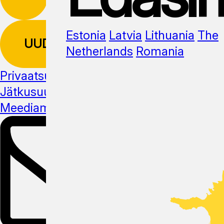
Estonia
Latvia
Lithuania
The
UUDISKIRI
Netherlands
Romania
Privaatsuspoliitika
Jätkusuutlikus
Meediamaterjal